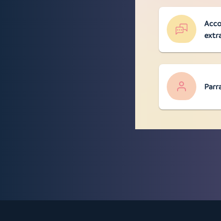
Acco
extr
Parr