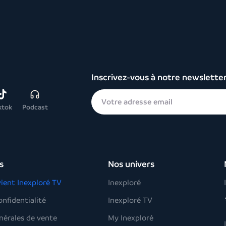
Inscrivez-vous à notre newslette
ktok
Podcast
s
Nos univers
ient Inexploré TV
Inexploré
onfidentialité
Inexploré TV
nérales de vente
My Inexploré