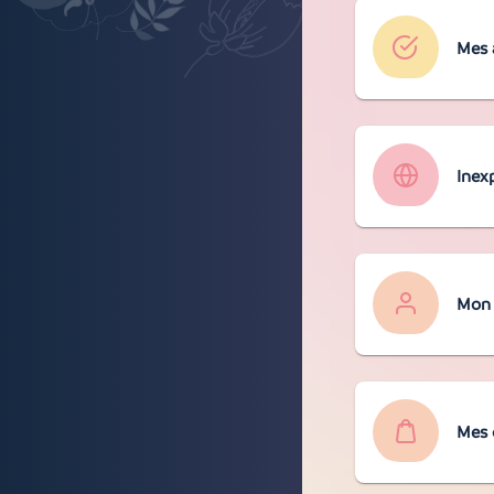
Mes
Inex
Mon 
Mes 