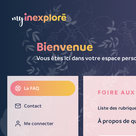
La FAQ
Bienvenue
Contact
Vous êtes ici dans votre espace perso
Me connecter
La FAQ
FOIRE AUX
Nos univers
Contact
Liste des rubriqu
À propos de q
Me connecter